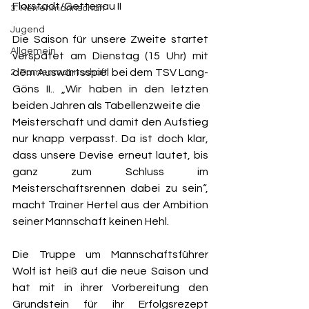
Florstadt/Gettenau II
3. Herrenmannschaft
Jugend
Die Saison für unsere Zweite startet 
Allgemein
verspätet am Dienstag (15 Uhr) mit 
dem Auswärtsspiel bei dem TSV Lang-
2. Damenmannschaft
Göns II.. „Wir haben in den letzten 
beiden Jahren als Tabellenzweite die
Meisterschaft und damit den Aufstieg 
nur knapp verpasst. Da ist doch klar, 
dass unsere Devise erneut lautet, bis 
ganz zum Schluss im 
Meisterschaftsrennen dabei zu sein“, 
macht Trainer Hertel aus der Ambition 
seiner Mannschaft keinen Hehl.
Die Truppe um Mannschaftsführer 
Wolf ist heiß auf die neue Saison und 
hat mit in ihrer Vorbereitung den 
Grundstein für ihr Erfolgsrezept 