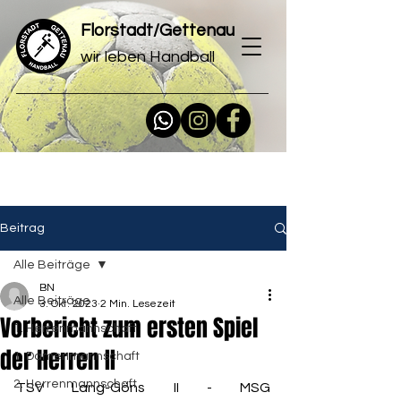
Florstadt/Gettenau
wir leben Handball
Beitrag
Alle Beiträge
BN
Alle Beiträge
3. Okt. 2023
2 Min. Lesezeit
Vorbericht zum ersten Spiel
1. Herrenmannschaft
der Herren II
1. Damenmannschaft
2. Herrenmannschaft
TSV Lang-Göns II - MSG 