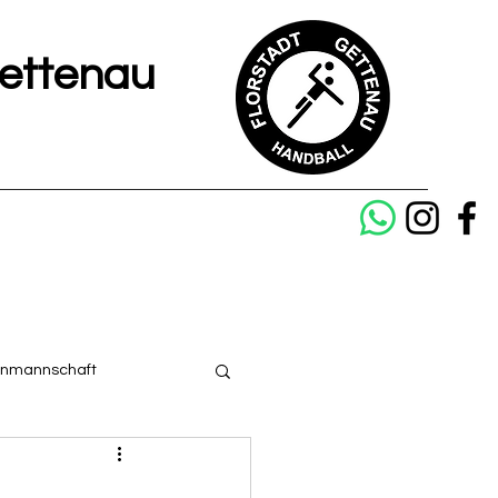
Gettenau
enmannschaft