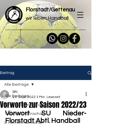
Florstadt/Gettenau
wir leben Handball
Beitrag
Alle Beiträge
BN
Alle Beiträge
23. Sept. 2022
3 Min. Lesezeit
Vorworte zur Saison 2022/23
1. Herrenmannschaft
Vorwort SU Nieder-
1. Damenmannschaft
Florstadt Abtl. Handball
2. Herrenmannschaft