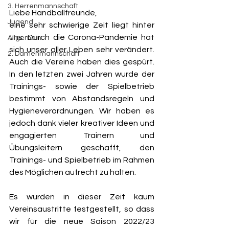
3. Herrenmannschaft
Liebe Handballfreunde,
Jugend
eine sehr schwierige Zeit liegt hinter 
uns. Durch die Corona-Pandemie hat 
Allgemein
sich unser aller Leben sehr verändert. 
2. Damenmannschaft
Auch die Vereine haben dies gespürt. 
In den letzten zwei Jahren wurde der 
Trainings- sowie der Spielbetrieb 
bestimmt von Abstandsregeln und 
Hygieneverordnungen. Wir haben es 
jedoch dank vieler kreativer Ideen und 
engagierten Trainern und 
Übungsleitern geschafft, den 
Trainings- und Spielbetrieb im Rahmen 
des Möglichen aufrecht zu halten. 
Es wurden in dieser Zeit kaum 
Vereinsaustritte festgestellt, so dass 
wir für die neue Saison 2022/23 