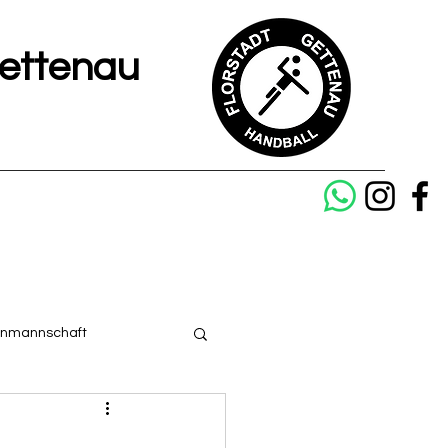
Gettenau
enmannschaft