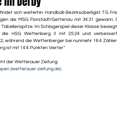
e im Derby
findet sich weiterhin Handball-Bezirksoberligist TG Fri
en die MSG Florstadt/Gettenau mit 34:31 gewann. D
r Tabellenspitze. Im Schlagerspiel dieser Klasse besiegt
ie HSG Wettenberg II mit 25:24 und verbesserte
:2, während die Wettenberger bei nunmehr 16:4 Zählern
rg ist mit 14:4 Punkten Vierter."
cht der Wetterauer Zeitung:
oppen (wetterauer-zeitung.de)