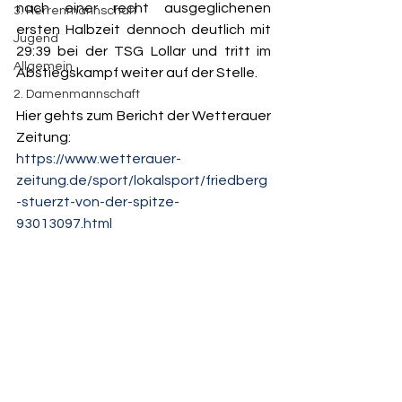
nach einer recht ausgeglichenen 
3. Herrenmannschaft
ersten Halbzeit dennoch deutlich mit 
Jugend
29:39 bei der TSG Lollar und tritt im 
Allgemein
Abstiegskampf weiter auf der Stelle.
2. Damenmannschaft
Hier gehts zum Bericht der Wetterauer 
Zeitung:
https://www.wetterauer-
zeitung.de/sport/lokalsport/friedberg
-stuerzt-von-der-spitze-
93013097.html