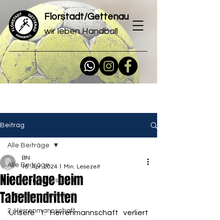
Florstadt/Gettenau
wir leben Handball
Beitrag
Alle Beiträge
BN
Alle Beiträge
16. Apr. 2024
1 Min. Lesezeit
Niederlage beim
1. Herrenmannschaft
Tabellendritten
1. Damenmannschaft
2. Herrenmannschaft
Unsere 1. Herrenmannschaft verliert 