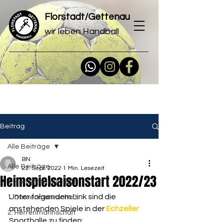
Florstadt/Gettenau
wir leben Handball
Beitrag
Alle Beiträge
BN
Alle Beiträge
22. Sept. 2022
1 Min. Lesezeit
Heimspielsaisonstart 2022/23
1. Herrenmannschaft
Unter folgendem Link sind die 
1. Damenmannschaft
anstehenden Spiele in der 
Echzeller 
2. Herrenmannschaft
Sporthalle zu finden: