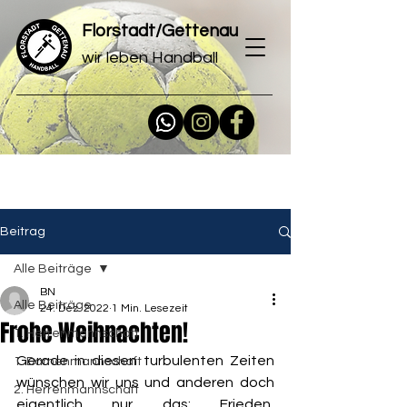
Florstadt/Gettenau
wir leben Handball
Beitrag
Alle Beiträge
BN
Alle Beiträge
24. Dez. 2022
1 Min. Lesezeit
Frohe Weihnachten!
1. Herrenmannschaft
Gerade in diesen turbulenten Zeiten 
1. Damenmannschaft
wünschen wir uns und anderen doch 
2. Herrenmannschaft
eigentlich nur das: Frieden, 