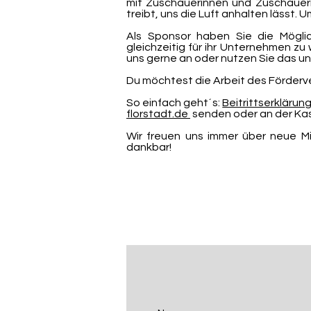
mit Zuschauerinnen und Zuschauern f
treibt, uns die Luft anhalten lässt.
Als Sponsor haben Sie die Möglic
gleichzeitig für ihr Unternehmen zu
uns gerne an oder nutzen Sie das 
Du möchtest die Arbeit des Förderv
So einfach geht´s:
Beitrittserklärun
florstadt.de
senden oder an der Kas
Wir freuen uns immer über neue Mi
dankbar!