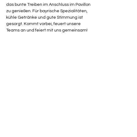
das bunte Treiben im Anschluss im Pavillon 
zu genießen. Für bayrische Spezialitäten, 
kühle Getränke und gute Stimmung ist 
gesorgt. Kommt vorbei, feuert unsere 
Teams an und feiert mit uns gemeinsam!
Jeder Zuschauer in Tracht erhält ein 
Freigetränk.
Es spielen: 
um 16:00 Uhr - Damen 1
um 18:00 Uhr - WJA
um 20:00 Uhr - Männer 1
Diese Veranstaltung teilen