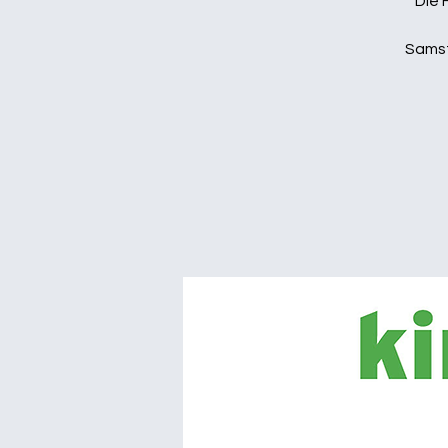
Die 
Samst