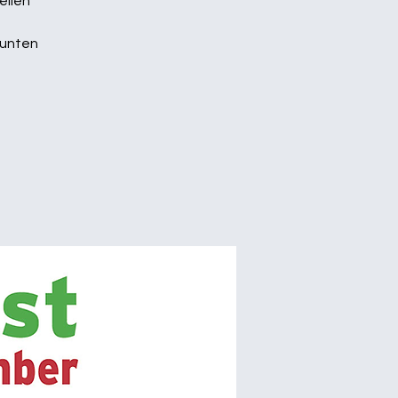
ellen
bunten