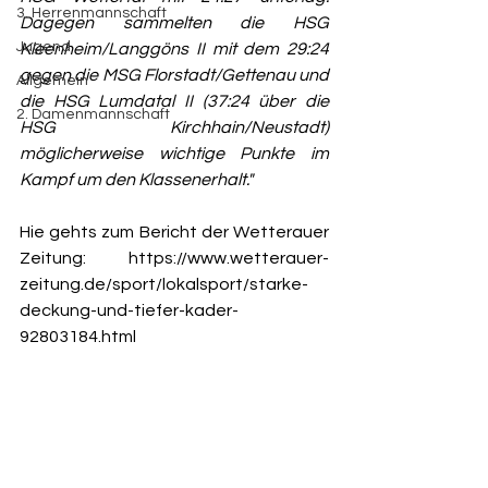
3. Herrenmannschaft
Dagegen sammelten die HSG 
Jugend
Kleenheim/Langgöns II mit dem 29:24 
gegen die MSG Florstadt/Gettenau und 
Allgemein
die HSG Lumdatal II (37:24 über die 
2. Damenmannschaft
HSG Kirchhain/Neustadt) 
möglicherweise wichtige Punkte im 
Kampf um den Klassenerhalt."
Hie gehts zum Bericht der Wetterauer 
Zeitung: 
https://www.wetterauer-
zeitung.de/sport/lokalsport/starke-
deckung-und-tiefer-kader-
92803184.html