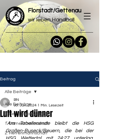
Florstadt/Gettenau
wir leben Handball
Beitrag
Alle Beiträge
BN
Alle Beiträge
30. Jan. 2024
1 Min. Lesezeit
Luft wird dünner
1. Herrenmannschaft
"
Am Tabellenende bleibt die HSG 
1. Damenmannschaft
Großen-Buseck/Beuern, die bei der 
2. Herrenmannschaft
HSG Wettertal mit 24:27 unterlag. 