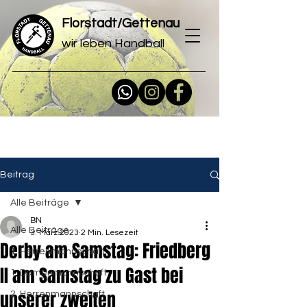
Florstadt/Gettenau
wir leben Handball
Beitrag
Alle Beiträge
BN
Alle Beiträge
3. März 2023
2 Min. Lesezeit
Derby am Samstag: Friedberg
1. Herrenmannschaft
II am Samstag zu Gast bei
1. Damenmannschaft
unserer zweiten
2. Herrenmannschaft