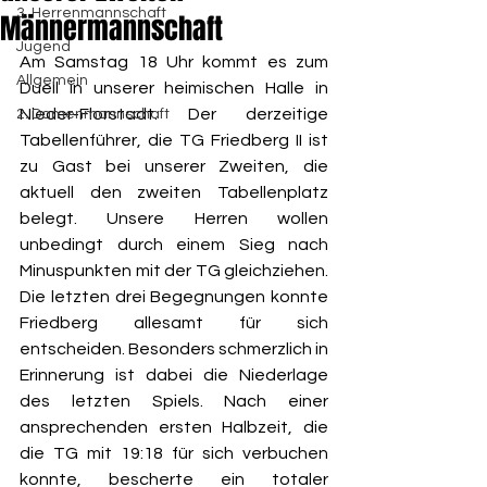
3. Herrenmannschaft
Männermannschaft
Jugend
Am Samstag 18 Uhr kommt es zum 
Allgemein
Duell in unserer heimischen Halle in 
Nieder-Florstadt. Der derzeitige 
2. Damenmannschaft
Tabellenführer, die TG Friedberg II ist 
zu Gast bei unserer Zweiten, die 
aktuell den zweiten Tabellenplatz 
belegt. Unsere Herren wollen 
unbedingt durch einem Sieg nach 
Minuspunkten mit der TG gleichziehen. 
Die letzten drei Begegnungen konnte 
Friedberg allesamt für sich 
entscheiden. Besonders schmerzlich in 
Erinnerung ist dabei die Niederlage 
des letzten Spiels. Nach einer 
ansprechenden ersten Halbzeit, die 
die TG mit 19:18 für sich verbuchen 
konnte, bescherte ein totaler 