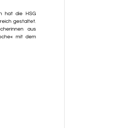
en hat die HSG 
eich gestaltet. 
herinnen aus 
oche« mit dem 