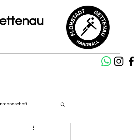
Gettenau
enmannschaft