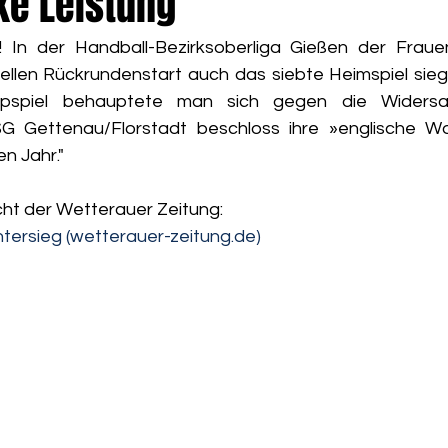
ke Leistung
h! In der Handball-Bezirksoberliga Gießen der Frau
iellen Rückrundenstart auch das siebte Heimspiel siegr
opspiel behauptete man sich gegen die Widersac
SG Gettenau/Florstadt beschloss ihre »englische W
n Jahr."
cht der Wetterauer Zeitung:
tersieg (wetterauer-zeitung.de)